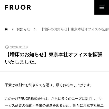
TOP
お知らせ
【増床のお知らせ】東京本社オフィスを拡張
MESSAGE
2026.01.19
挑戦をチャンスに変える、新しい時代へ。
【増床のお知らせ】東京本社オフィスを拡張
SERVICE
いたしました。
あなたの想いを、確かな形に。
RECRUIT
平素は格別のお引き立てを賜り、厚くお礼申し上げます。
夢を追いかける仲間と共に、次の一歩を。
このたびFRUOR株式会社は、さらに多くのニーズに対応し、サ
COMPANY
ービス品質の強化・事業の躍進を図るため、新たに東京本社第二
未来を変える、今ここに。